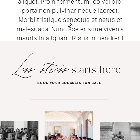
aliquet. Proin fermentum leo vel orci
porta non pulvinar neque laoreet.
Morbi tristique senectus et netus et
malesuada. Nunc scelerisque viverra
mauris in aliquam. Risus in hendrerit
gravida rutrum quisque non tellus.
Less stress
Mauris augue neque gravida in
fermentum et. Commodo sed egestas
starts here.
egestas fringilla phasellus faucibus
scelerisque eleifend. Elementum nisi
BOOK YOUR CONSULTATION CALL
quis eleifend quam adipiscing. Porta
lorem mollis aliquam ut porttitor leo a.